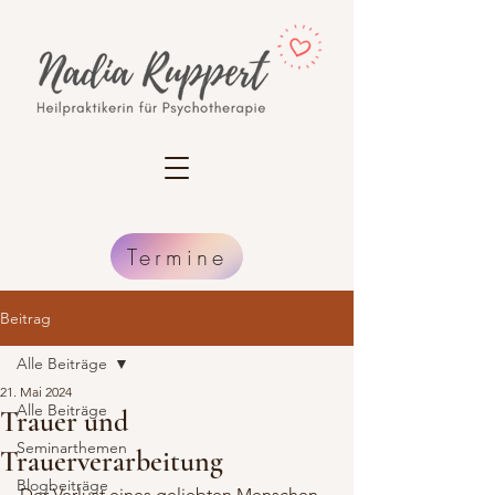
Termine
Beitrag
Alle Beiträge
21. Mai 2024
Alle Beiträge
Trauer und
Seminarthemen
Trauerverarbeitung
Blogbeiträge
Der Verlust eines geliebten Menschen 