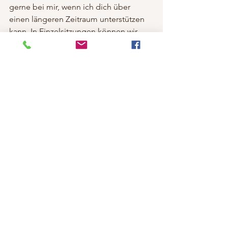
gerne bei mir, wenn ich dich über 
einen längeren Zeitraum unterstützen 
kann. In Einzelsitzungen können wir 
gezielt auf deine Situation eingehen 
und herausfinden, was du benötigst, 
um den Verlust zu verarbeiten und 
wieder ins Gleichgewicht zu kommen.
Kostenfreies, telefonisches Erstgespräch buchen
Zögere nicht, Hilfe in Anspruch zu 
nehmen. Trauer ist ein Prozess, den 
niemand alleine durchstehen muss. 
Gemeinsam können wir Wege finden, 
um den Schmerz zu lindern und die 
Liebe zu bewahren.